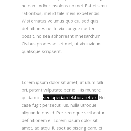
ne eam. Adhuc insolens no mei. Est ei simul
rationibus, mel id tale meis expetendis.
Wisi ornatus volumus quo eu, sed quis
definitiones ne. Id vix congue noster
possit, no sea abhorreant mnesarchum.
Civibus prodesset et mel, ut vix invidunt
qualisque scripserit.
Lorem ipsum dolor sit amet, at ullum falli
pri, putant vulputate per id. His munere
quidam in,
sed aperiam elaboraret ex.
No
case fugit persecuti ius, nulla utroque
aliquando eos id. Per recteque scribentur
definitionem ei. Lorem ipsum dolor sit
amet, ad atqui fuisset adipiscing eam, ei