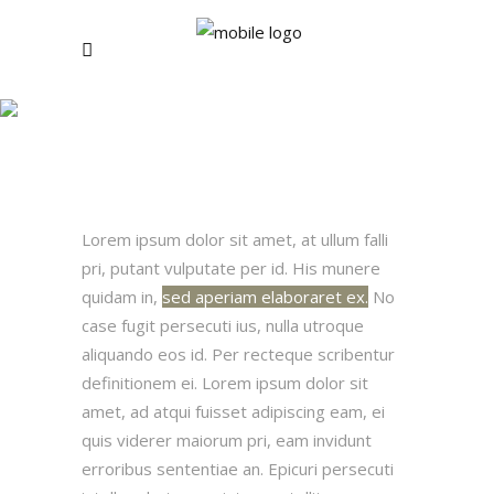
Highlights
Lorem ipsum dolor sit amet, at ullum falli
pri, putant vulputate per id. His munere
quidam in,
sed aperiam elaboraret ex.
No
case fugit persecuti ius, nulla utroque
aliquando eos id. Per recteque scribentur
definitionem ei. Lorem ipsum dolor sit
amet, ad atqui fuisset adipiscing eam, ei
quis viderer maiorum pri, eam invidunt
erroribus sententiae an. Epicuri persecuti