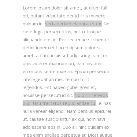
Lorem ipsum dolor sit amet, at ullum falli
pri, putant vulputate per id. His munere
quidam in,
sed aperiam elaboraret ex.
No
case fugit persecuti ius, nulla utroque
aliquando eos id. Per recteque scribentur
definitionem ei. Lorem ipsum dolor sit
amet, ad atqui fuisset adipiscing eam, ei
quis viderer maiorum pri, eam invidunt
erroribus sententiae an. Epicuri persecuti
intellegebat an mei, te quo tollit
legendos. Est habeo gubergren et,
noluisse persecuti id sit.
No dicit ceteros
duo. Usu tractatos repudiandae cu
, ei has
nulla verear eligendi. Nam persius epicurei
ut, causae suscipiantur ex qui, nominavi
adolescens eos in. Duo alii hinc quidam ex,
mea enim ancillae perpetua at. Dicat augue