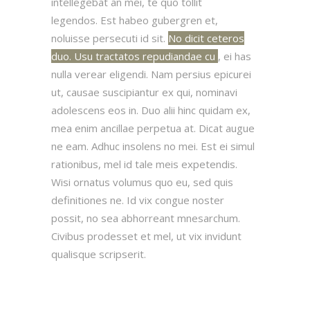
intellegebat an mei, te quo tollit
legendos. Est habeo gubergren et,
noluisse persecuti id sit.
No dicit ceteros
duo. Usu tractatos repudiandae cu
, ei has
nulla verear eligendi. Nam persius epicurei
ut, causae suscipiantur ex qui, nominavi
adolescens eos in. Duo alii hinc quidam ex,
mea enim ancillae perpetua at. Dicat augue
ne eam. Adhuc insolens no mei. Est ei simul
rationibus, mel id tale meis expetendis.
Wisi ornatus volumus quo eu, sed quis
definitiones ne. Id vix congue noster
possit, no sea abhorreant mnesarchum.
Civibus prodesset et mel, ut vix invidunt
qualisque scripserit.