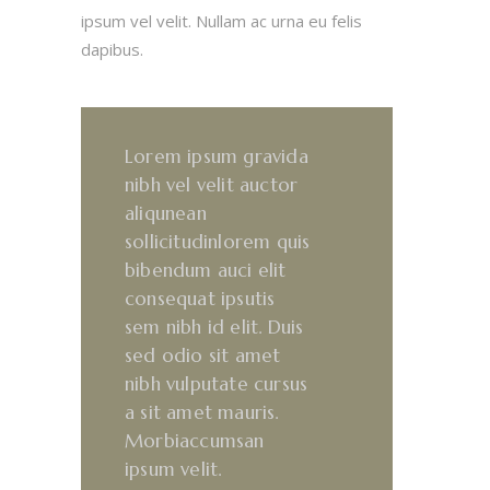
ipsum vel velit. Nullam ac urna eu felis
dapibus.
Lorem ipsum gravida
nibh vel velit auctor
aliqunean
sollicitudinlorem quis
bibendum auci elit
consequat ipsutis
sem nibh id elit. Duis
sed odio sit amet
nibh vulputate cursus
a sit amet mauris.
Morbiaccumsan
ipsum velit.