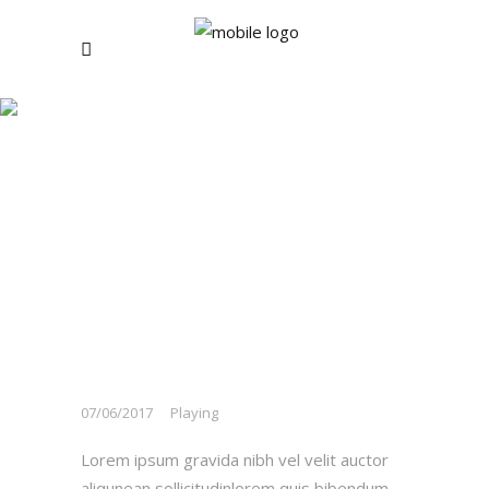
Rise And Rise Until
Blog
Black Angel
07/06/2017
Playing
Lorem ipsum gravida nibh vel velit auctor
aliqunean sollicitudinlorem quis bibendum