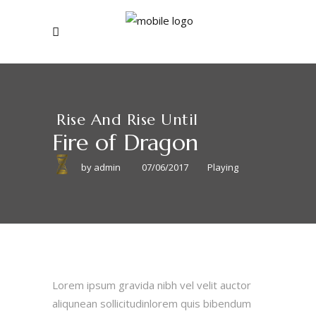
Rise And Rise Until
Fire of Dragon
by
admin
07/06/2017
Playing
Lorem ipsum gravida nibh vel velit auctor
aliqunean sollicitudinlorem quis bibendum